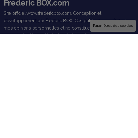
Frederic BOX.com
Site officiel www.fredericbox.com. Conception et
développement par Frédéric BOX. Ces publications reflètent
Paramètres des cookies
mes opinions personnelles et ne constituent
en aucun cas des
communications officielles de la part des marques,
entreprises ou dirigeants avec lesquels j'ai collaboré.
Les photos, logos et autres images sont la propriété exclusive
de leurs créateurs et sont soumis à des droits d'utilisation.
Veuillez demander l'autorisation avant de les utiliser.
L'utilisation du framework Bootstrap est protégée par le droit
d'auteur de Mark Otto et Jacob Thornton.
Liens utiles
About Frédéric BOX
Publications
A propos