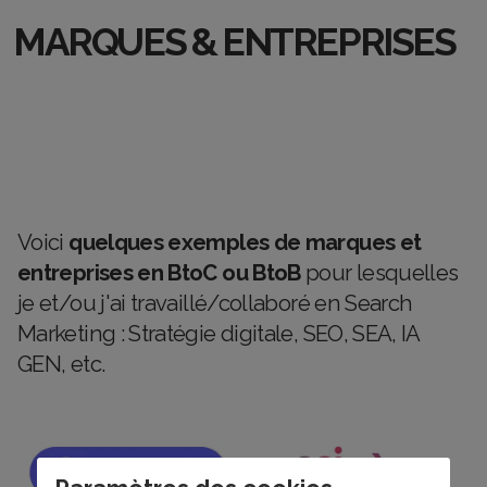
MARQUES & ENTREPRISES
Voici
quelques exemples de marques et
entreprises en BtoC ou BtoB
pour lesquelles
je et/ou j'ai travaillé/collaboré en Search
Marketing : Stratégie digitale, SEO, SEA, IA
GEN, etc.