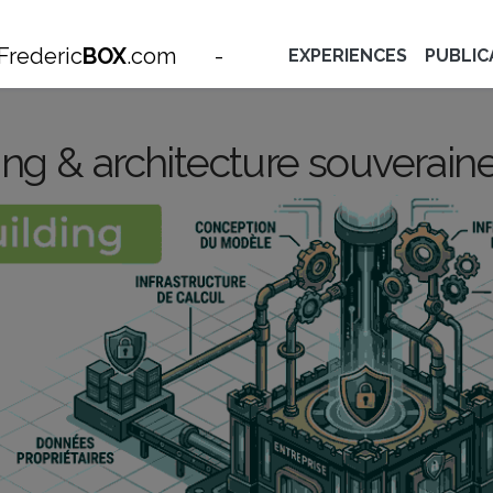
Frederic
BOX
.com
-
EXPERIENCES
PUBLIC
ing & architecture souverain