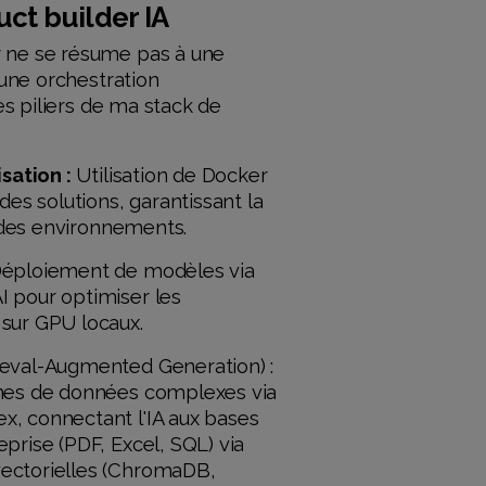
ct builder IA
r ne se résume pas à une
t une orchestration
 les piliers de ma stack de
isation :
Utilisation de Docker
des solutions, garantissant la
on des environnements.
Déploiement de modèles via
 pour optimiser les
sur GPU locaux.
ieval-Augmented Generation) :
ines de données complexes via
, connectant l'IA aux bases
prise (PDF, Excel, SQL) via
ectorielles (ChromaDB,