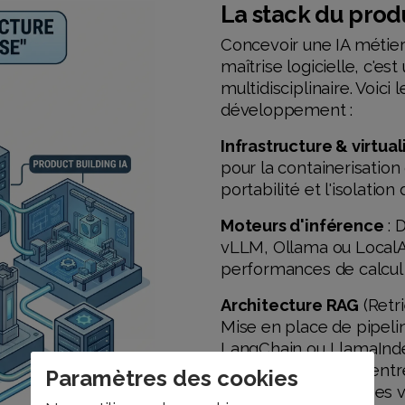
La stack du produ
Concevoir une IA métie
maîtrise logicielle, c'es
multidisciplinaire. Voici
développement :
Infrastructure & virtual
pour la containerisation 
portabilité et l'isolati
Moteurs d'inférence
: 
vLLM, Ollama ou LocalAI
performances de calcul 
Architecture RAG
(Retr
Mise en place de pipel
LangChain ou LlamaIndex
documentaires de l'entre
Paramètres des cookies
des bases de données v