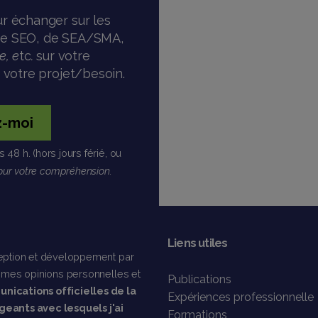
r échanger sur les
, de SEO, de SEA/SMA,
e, e
tc
.
sur votre
 votre projet/besoin.
z-moi
s 48 h.
(hors jours férié, ou
ur votre compréhension.
Liens utiles
ception et développement par
t mes opinions personnelles et
Publications
nications officielles de la
Expériences professionnelle
geants avec lesquels j'ai
Formations