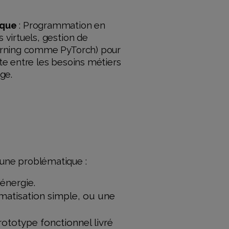
ique
: Programmation en
virtuels, gestion de
arning comme PyTorch) pour
ente entre les besoins métiers
ge.
s une problématique :
'énergie.
tomatisation simple, ou une
rototype fonctionnel livré