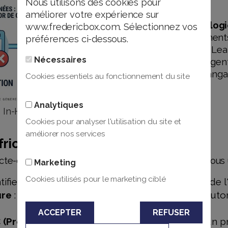
Nous utilisons des cookies pour
FAISS).
améliorer votre expérience sur
Développement & log
www.fredericbox.com. Sélectionnez vos
Python (environnements 
préférences ci-dessous.
bibliothèques Deep Le
Nécessaires
créer la "colle" intellig
et les modèles de langa
Cookies essentiels au fonctionnement du site
Analytiques
e In-House
Cookies pour analyser l'utilisation du site et
améliorer nos services
riction au KPI
cte-constructeur. Je ne livre pas un logiciel, je résou
Marketing
Cookies utilisés pour le marketing ciblé
ntifier la tâche répétitive qui coûte du temps et de l
ure
: Définir si la solution nécessite de l'IA, de l'au
ACCEPTER
REFUSER
(Proof of Concept)
: Construction itérative d'un p