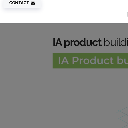
CONTACT
IA product
build