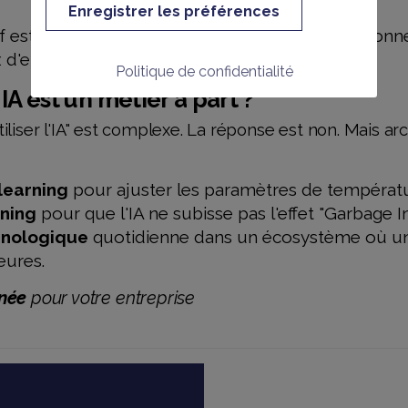
Enregistrer les préférences
if est systématique : viser une efficience opération
d'erreur).
Politique de confidentialité
IA est un métier à part ?
iser l'IA" est complexe. La réponse est non. Mais arch
learning
pour ajuster les paramètres de températu
ning
pour que l'IA ne subisse pas l'effet "Garbage I
hnologique
quotidienne dans un écosystème où une
eures.
nnée
pour votre entreprise